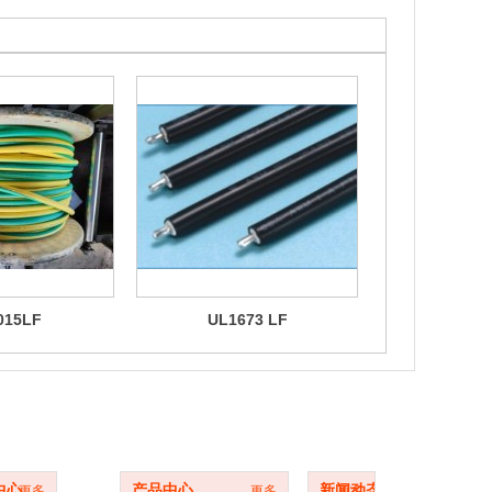
015LF
UL1673 LF
UL10
中心
型号目录
新闻动态
中心
产品中心
新闻动态
更多
更多
更多